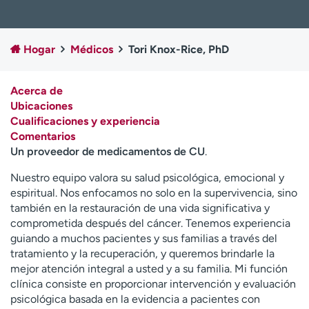
Ready. Set. CO.
Ensayos clínicos
Empleados
Profesionales
Hogar
Médicos
Tori Knox-Rice, PhD
Atención a medios de
Asistencia financiera
comunicación
Acerca de
Contáctenos
Noticias e historias
Ubicaciones
Cualificaciones y experiencia
A
Comentarios
y
Un proveedor de medicamentos de CU
.
ú
d
Nuestro equipo valora su salud psicológica, emocional y
a
espiritual. Nos enfocamos no solo en la supervivencia, sino
m
también en la restauración de una vida significativa y
e
comprometida después del cáncer. Tenemos experiencia
a
guiando a muchos pacientes y sus familias a través del
e
tratamiento y la recuperación, y queremos brindarle la
n
mejor atención integral a usted y a su familia. Mi función
c
clínica consiste en proporcionar intervención y evaluación
o
psicológica basada en la evidencia a pacientes con
n