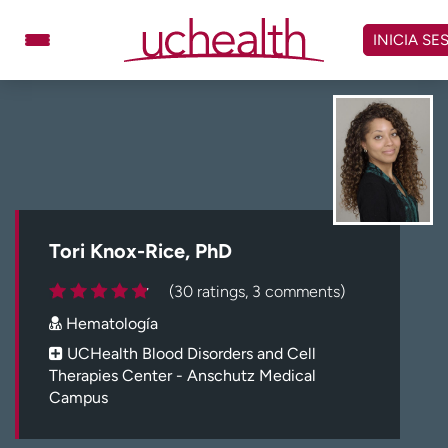
Omitir
y
INICIA SE
ver
contenido
Médicos
Especialidades
Ubicaciones
Programar cita
Atención de urgencia
virtual
Tori Knox-Rice, PhD
Facturación y precios
Remisiones
(30 ratings, 3 comments)
Dar
Carreras
Hematología
Inicie sesión en My Health Connection
UCHealth Blood Disorders and Cell
Therapies Center - Anschutz Medical
Campus
Acerca de UCHealth
Clases y eventos