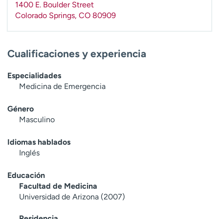
1400 E. Boulder Street
t
Colorado Springs
,
CO
80909
r
a
r
Cualificaciones y experiencia
Especialidades
Medicina de Emergencia
Género
Masculino
Idiomas hablados
Inglés
Educación
Facultad de Medicina
Universidad de Arizona (2007)
Residencia