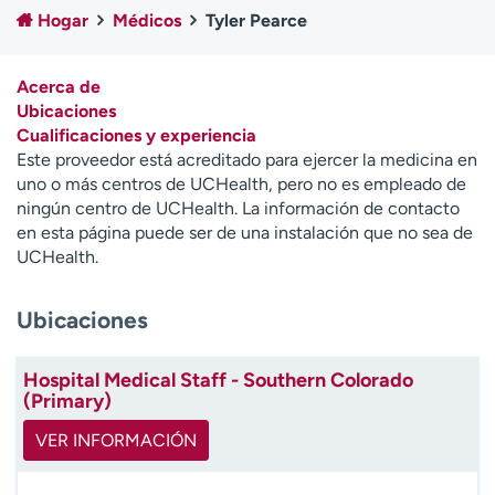
Ready. Set. CO.
Ensayos clínicos
Hogar
Médicos
Tyler Pearce
Empleados
Profesionales
Atención a medios de
Asistencia financiera
Acerca de
comunicación
Ubicaciones
Cualificaciones y experiencia
Contáctenos
Noticias e historias
Este proveedor está acreditado para ejercer la medicina en
uno o más centros de UCHealth, pero no es empleado de
A
ningún centro de UCHealth. La información de contacto
y
en esta página puede ser de una instalación que no sea de
ú
UCHealth.
d
a
Ubicaciones
m
e
a
Hospital Medical Staff - Southern Colorado
e
(Primary)
n
c
VER INFORMACIÓN
o
n