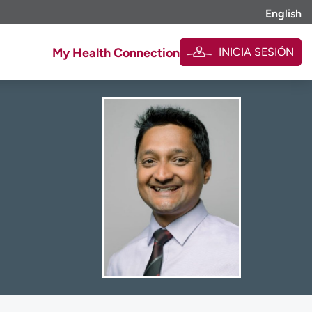
English
INICIA SESIÓN
My Health Connection