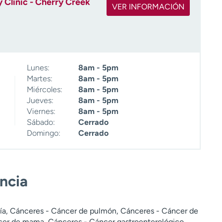
Clinic - Cherry Creek
VER INFORMACIÓN
Lunes:
8am - 5pm
Martes:
8am - 5pm
Miércoles:
8am - 5pm
Jueves:
8am - 5pm
Viernes:
8am - 5pm
Sábado:
Cerrado
Domingo:
Cerrado
encia
ía, Cánceres - Cáncer de pulmón, Cánceres - Cáncer de
ncer de mama, Cánceres - Cáncer gastroenterológico