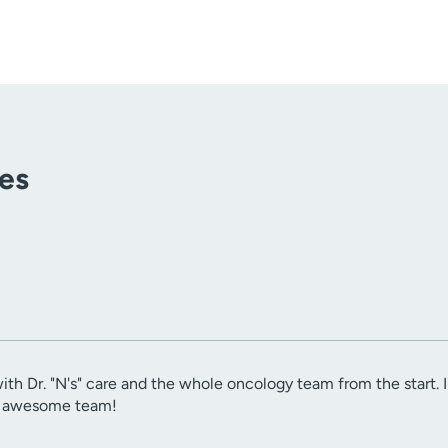
tes
ith Dr. "N's" care and the whole oncology team from the start. I
an awesome team!