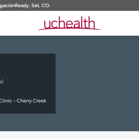
igación
Ready. Set. CO.
s)
linic - Cherry Creek