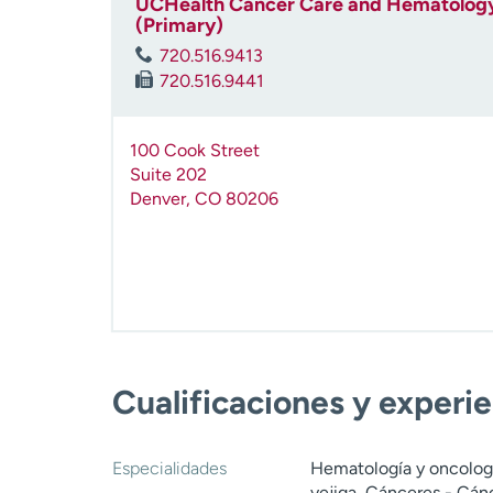
UCHealth Cancer Care and Hematology 
(Primary)
720.516.9413
720.516.9441
100 Cook Street
Suite 202
Denver
,
CO
80206
Cualificaciones y experi
Especialidades
Hematología y oncolog
vejiga, Cánceres - Cá