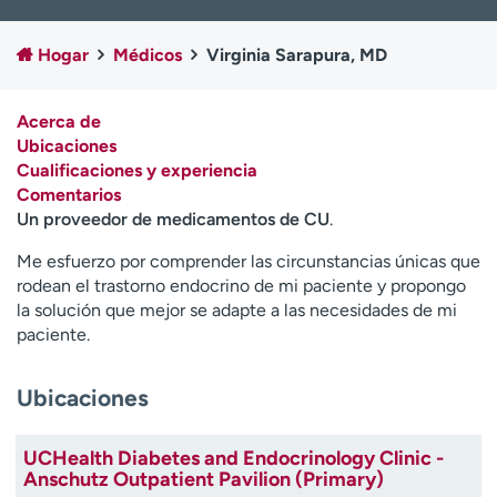
Ready. Set. CO.
Ensayos clínicos
Empleados
Profesionales
Hogar
Médicos
Virginia Sarapura, MD
Atención a medios de
Asistencia financiera
comunicación
Acerca de
Ubicaciones
Contáctenos
Noticias e historias
Cualificaciones y experiencia
Comentarios
A
Un proveedor de medicamentos de CU
.
y
ú
Me esfuerzo por comprender las circunstancias únicas que
d
rodean el trastorno endocrino de mi paciente y propongo
a
la solución que mejor se adapte a las necesidades de mi
m
paciente.
e
a
e
Ubicaciones
n
c
UCHealth Diabetes and Endocrinology Clinic -
o
Anschutz Outpatient Pavilion (Primary)
n