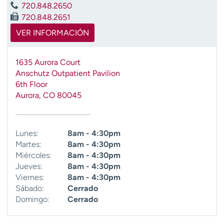
720.848.2650
t
720.848.2651
r
a
VER INFORMACIÓN
r
1635 Aurora Court
Anschutz Outpatient Pavilion
6th Floor
Aurora
,
CO
80045
Lunes:
8am - 4:30pm
Martes:
8am - 4:30pm
Miércoles:
8am - 4:30pm
Jueves:
8am - 4:30pm
Viernes:
8am - 4:30pm
Sábado:
Cerrado
Domingo:
Cerrado