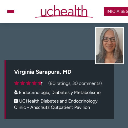
Omitir
y
INICIA SE
ver
contenido
Médicos
Especialidades
Ubicaciones
Programar cita
Atención de urgencia
virtual
Virginia Sarapura, MD
Facturación y precios
Remisiones
(80 ratings, 30 comments)
Dar
Carreras
Endocrinología, Diabetes y Metabolismo
Inicie sesión en My Health Connection
UCHealth Diabetes and Endocrinology
Clinic - Anschutz Outpatient Pavilion
Acerca de UCHealth
Clases y eventos