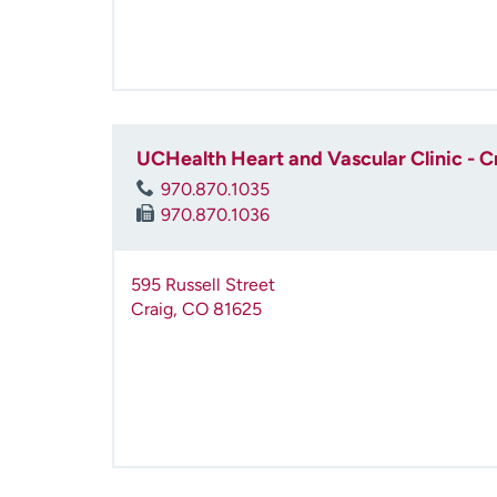
UCHealth Heart and Vascular Clinic - C
970.870.1035
970.870.1036
595 Russell Street
Craig
,
CO
81625