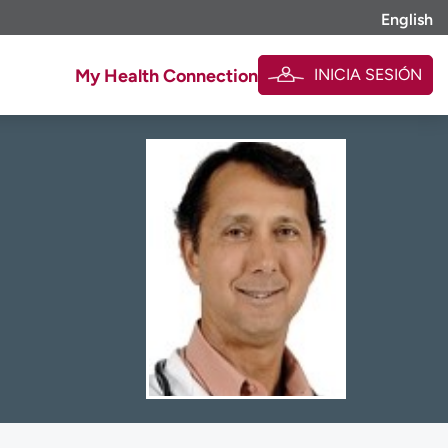
English
INICIA SESIÓN
My Health Connection