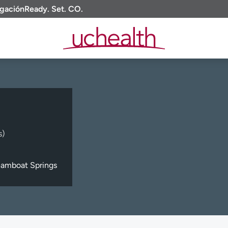
igación
Ready. Set. CO.
s)
eamboat Springs