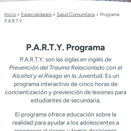
Ready. Set. CO.
Ensayos clínicos
Empleados
Profesionales
Inicio
>
Especialidades
>
Salud Comunitaria
> Programa
P.A.R.T.Y.
Atención a medios de
Asistencia financiera
comunicación
Contáctenos
Noticias e historias
P.A.R.T.Y. Programa
A
y
P.A.R.T.Y. son las siglas
en inglés de
ú
Prevención del Trauma Relacionado con el
d
Alcohol y el Riesgo en la Juventud
. Es un
a
programa interactivo de cinco horas de
m
e
concientización y prevención de lesiones para
a
estudiantes de secundaria.
e
n
El programa ofrece educación sobre la
c
realidad para ayudar a los adolescentes a
o
n
reconocer el riesgo y tomar decisiones