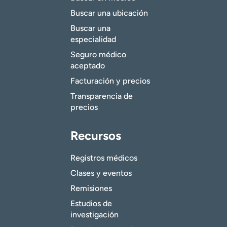
Buscar una ubicación
"La tragedia puede suceder en la vida de cualquiera,
Buscar una
incluida la mía".
especialidad
"Me gustó mucho este programa. Me lo voy a tomar muy
Seguro médico
en serio".
aceptado
"Siento que la información que aprendí en el programa
Facturación y precios
P.A.R.T.Y. podría salvar una vida".
Transparencia de
precios
Recursos
Registros médicos
Clases y eventos
Remisiones
Estudios de
investigación