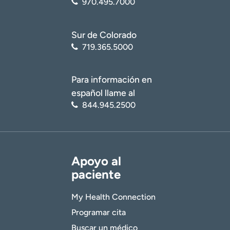
970.495.7000
719.365.2872
Lori.Morgan2@uchealth.org
Sur de Colorado
719.365.5000
Para información en
español llame al
844.945.2500
Los estudiantes del programa P.A.R.T.Y. aprenden que los
comportamientos riesgosos pueden provocar lesiones
graves.
Apoyo al
paciente
Lo que dicen los estudiantes
My Health Connection
"Cada decisión podría significar mi vida".
Programar cita
"Este programa es increíble!! Me hizo apreciar todo más.
Buscar un médico
Esta es una de las mejores cosas que he experimentado".