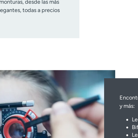
 monturas, desde las más
legantes, todas a precios
Encontr
y más:
Le
Bi
Le