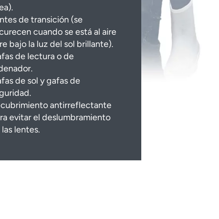
nea).
ntes de transición (se
curecen cuando se está al aire
bre bajo la luz del sol brillante).
fas de lectura o de
denador.
fas de sol y gafas de
guridad.
cubrimiento antirreflectante
ra evitar el deslumbramiento
 las lentes.