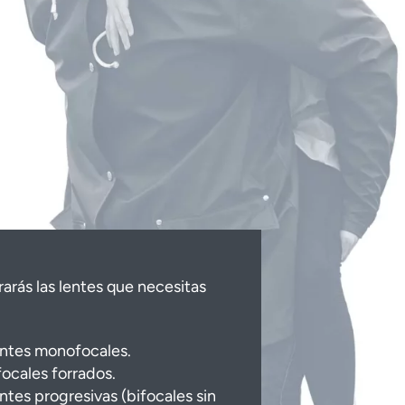
arás las lentes que necesitas
ntes monofocales.
focales forrados.
ntes progresivas (bifocales sin