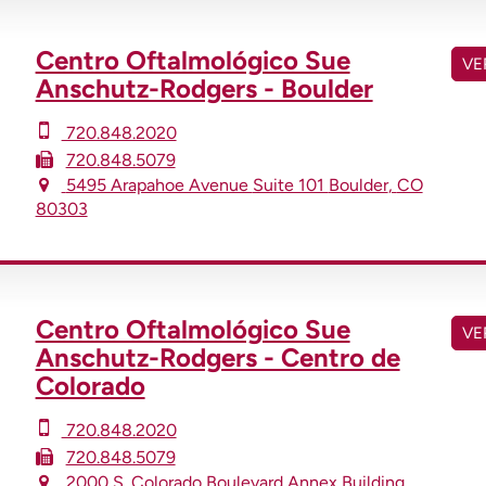
Centro Oftalmológico Sue
VE
Anschutz-Rodgers - Boulder
720.848.2020
720.848.5079
5495 Arapahoe Avenue
Suite 101
Boulder
,
CO
80303
Centro Oftalmológico Sue
VE
Anschutz-Rodgers - Centro de
Colorado
720.848.2020
720.848.5079
2000 S. Colorado Boulevard
Annex Building,