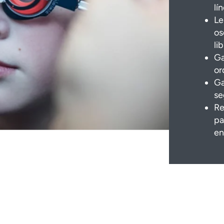
lí
Le
os
li
Ga
or
Ga
se
Re
pa
en