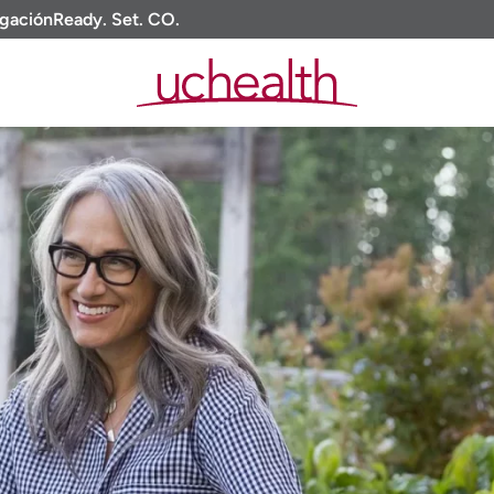
igación
Ready. Set. CO.