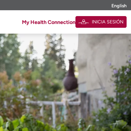
English
INICIA SESIÓN
My Health Connection