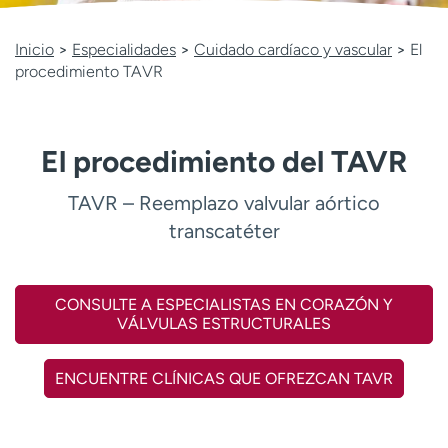
Ready. Set. CO.
Ensayos clínicos
Empleados
Profesionales
Inicio
>
Especialidades
>
Cuidado cardíaco y vascular
>
El
procedimiento TAVR
Atención a medios de
Asistencia financiera
comunicación
Contáctenos
Noticias e historias
El procedimiento del TAVR
A
y
TAVR – Reemplazo valvular aórtico
ú
transcatéter
d
a
m
CONSULTE A ESPECIALISTAS EN CORAZÓN Y
e
VÁLVULAS ESTRUCTURALES
a
e
n
ENCUENTRE CLÍNICAS QUE OFREZCAN TAVR
c
o
n