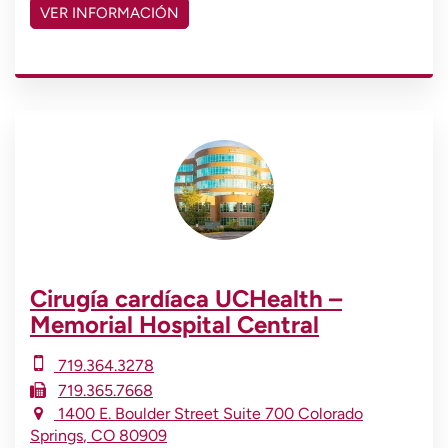
VER INFORMACIÓN
Cirugía cardíaca UCHealth –
Memorial Hospital Central
719.364.3278
719.365.7668
1400 E. Boulder Street
Suite 700
Colorado
Springs
,
CO
80909