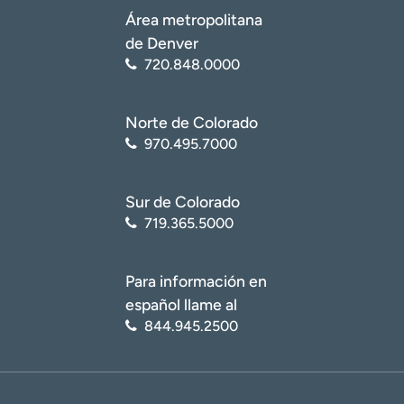
(NHLBI, por sus siglas en inglés). Reemplazo de válvula
Área metropolitana
aórtica transcatéter (TAVR, por sus
siglas en inglés
)
(https://www.nhlbi.nih.gov/health/tavr)
de Denver
720.848.0000
Norte de Colorado
970.495.7000
Sur de Colorado
719.365.5000
Para información en
español llame al
844.945.2500