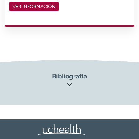
VER INFORMACIÓN
Bibliografía
Asociación Americana del Corazón (AHA, por sus siglas en
inglés). ¿Qué es el TAVR? (TAVI)
(
https://www.heart.org/en/health-topics/heart-valve-
problems-and-disease/understanding-your-heart-valve-
treatment-options/what-is-tavr
)
Instituto Nacional del Corazón, los Pulmones y la Sangre