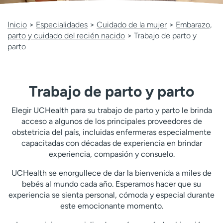
Ready. Set. CO.
Ensayos clínicos
Empleados
Profesionales
Inicio
>
Especialidades
>
Cuidado de la mujer
>
Embarazo,
parto y cuidado del recién nacido
>
Trabajo de parto y
Atención a medios de
Asistencia financiera
parto
comunicación
Contáctenos
Noticias e historias
Trabajo de parto y parto
A
y
Elegir UCHealth para su trabajo de parto y parto le brinda
ú
acceso a algunos de los principales proveedores de
d
obstetricia del país, incluidas enfermeras especialmente
a
capacitadas con décadas de experiencia en brindar
m
experiencia, compasión y consuelo.
e
a
UCHealth se enorgullece de dar la bienvenida a miles de
e
bebés al mundo cada año. Esperamos hacer que su
n
experiencia se sienta personal, cómoda y especial durante
c
este emocionante momento.
o
n