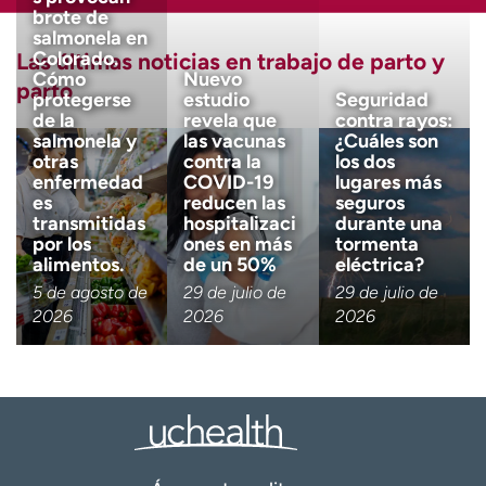
brote de
salmonela en
Colorado.
Las últimas noticias en trabajo de parto y
Cómo
Nuevo
parto
protegerse
estudio
Seguridad
de la
revela que
contra rayos:
salmonela y
las vacunas
¿Cuáles son
otras
contra la
los dos
enfermedad
COVID-19
lugares más
es
reducen las
seguros
transmitidas
hospitalizaci
durante una
por los
ones en más
tormenta
alimentos.
de un 50%
eléctrica?
5 de agosto de
29 de julio de
29 de julio de
2026
2026
2026