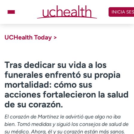
Omitir
y
INICIA SE
ver
contenido
Médicos
Especialidades
UCHealth Today >
Ubicaciones
Programar cita
Atención de urgencia
virtual
Tras dedicar su vida a los
funerales enfrentó su propia
Facturación y precios
Remisiones
mortalidad: cómo sus
Dar
Carreras
acciones fortalecieron la salud
de su corazón.
Inicie sesión en My Health Connection
El corazón de Martínez le advirtió que algo no iba
bien. Tomó medidas y siguió los consejos de salud de
Acerca de UCHealth
Clases y eventos
su médico. Ahora, él y su corazón están más sanos.