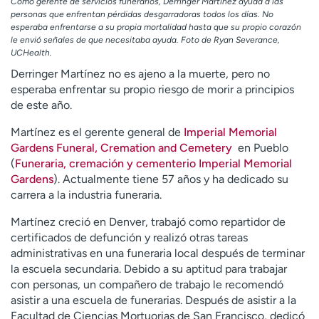
Como gerente de servicios funerarios, Derringer Martínez ayuda a las
t
personas que enfrentan pérdidas desgarradoras todos los días. No
r
esperaba enfrentarse a su propia mortalidad hasta que su propio corazón
le envió señales de que necesitaba ayuda. Foto de Ryan Severance,
a
UCHealth.
r
Derringer Martínez no es ajeno a la muerte, pero no
esperaba enfrentar su propio riesgo de morir a principios
de este año.
Martínez es el gerente general de
Imperial Memorial
Gardens Funeral, Cremation and Cemetery
en Pueblo
(
Funeraria, cremación y cementerio Imperial Memorial
Gardens
). Actualmente tiene 57 años y ha dedicado su
carrera a la industria funeraria.
Martínez creció en Denver, trabajó como repartidor de
certificados de defunción y realizó otras tareas
administrativas en una funeraria local después de terminar
la escuela secundaria. Debido a su aptitud para trabajar
con personas, un compañero de trabajo le recomendó
asistir a una escuela de funerarias. Después de asistir a la
Facultad de Ciencias Mortuorias de San Francisco, dedicó