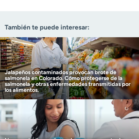
Correo electrónico
(obligatorio)
También te puede interesar:
Código postal
(obligatorio)
Descargo de responsabilidad por edad
Tengo más de 18 años
(Obligatorio)
Quiero recibir noticias de salud en:
Quiero recibir noticias de salud en:
Jalapeños contaminados provocan brote de
salmonela en Colorado. Cómo protegerse de la
salmonela y otras enfermedades transmitidas por
los alimentos.