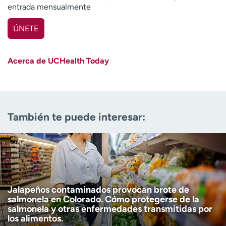
entrada mensualmente
ÚNETE
Nombre
(Obligatorio)
Acerca de UCHealth Today
Apellido
(Obligatorio)
Correo electrónico
(obligatorio)
También te puede interesar:
Código postal
(obligatorio)
Descargo de responsabilidad por edad
Tengo más de 18 años
(Obligatorio)
Quiero recibir noticias de salud en:
Quiero recibir noticias de salud en:
Jalapeños contaminados provocan brote de
salmonela en Colorado. Cómo protegerse de la
salmonela y otras enfermedades transmitidas por
los alimentos.