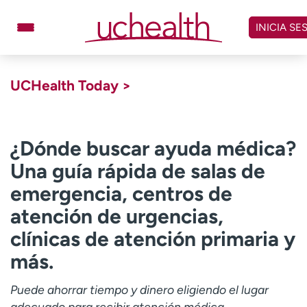
Omitir
y
INICIA SE
ver
contenido
Médicos
Especialidades
UCHealth Today >
Ubicaciones
Programar cita
Atención de urgencia
virtual
¿Dónde buscar ayuda médica?
Una guía rápida de salas de
Facturación y precios
Remisiones
emergencia, centros de
Dar
Carreras
atención de urgencias,
clínicas de atención primaria y
Inicie sesión en My Health Connection
más.
Acerca de UCHealth
Clases y eventos
Puede ahorrar tiempo y dinero eligiendo el lugar
adecuado para recibir atención médica.