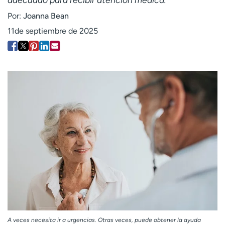
Ready. Set. CO.
Ensayos clínicos
Por:
Joanna Bean
Empleados
Profesionales
11de septiembre de 2025
Atención a medios de
Asistencia financiera
comunicación
Contáctenos
Noticias e historias
A
y
ú
d
a
m
e
a
e
n
c
o
A veces necesita ir a urgencias. Otras veces, puede obtener la ayuda
n