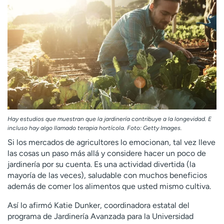
Ready. Set. CO.
Ensayos clínicos
Empleados
Profesionales
Atención a medios de
Asistencia financiera
comunicación
Contáctenos
Noticias e historias
A
y
ú
Hay estudios que muestran que la jardinería contribuye a la longevidad. E
d
incluso hay algo llamado terapia hortícola. Foto: Getty Images.
a
Si los mercados de agricultores lo emocionan, tal vez lleve
m
las cosas un paso más allá y considere hacer un poco de
e
jardinería por su cuenta. Es una actividad divertida (la
a
mayoría de las veces), saludable con muchos beneficios
e
además de comer los alimentos que usted mismo cultiva.
n
c
Así lo afirmó Katie Dunker, coordinadora estatal del
o
programa de Jardinería Avanzada para la Universidad
n