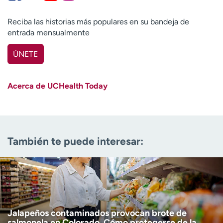
Reciba las historias más populares en su bandeja de
entrada mensualmente
ÚNETE
Nombre
(Obligatorio)
Acerca de UCHealth Today
Apellido
(Obligatorio)
Correo electrónico
(obligatorio)
También te puede interesar:
Código postal
(obligatorio)
Descargo de responsabilidad por edad
Tengo más de 18 años
(Obligatorio)
Quiero recibir noticias de salud en:
Quiero recibir noticias de salud en:
Jalapeños contaminados provocan brote de
salmonela en Colorado. Cómo protegerse de la