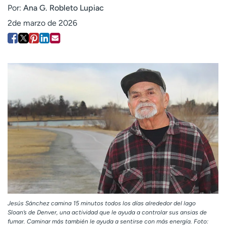
Ready. Set. CO.
Ensayos clínicos
Por:
Ana G. Robleto Lupiac
Empleados
Profesionales
2de marzo de 2026
Atención a medios de
Asistencia financiera
comunicación
Contáctenos
Noticias e historias
A
y
ú
d
a
m
e
a
e
n
c
Jesús Sánchez camina 15 minutos todos los días alrededor del lago
o
Sloan’s de Denver, una actividad que le ayuda a controlar sus ansias de
fumar. Caminar más también le ayuda a sentirse con más energía. Foto:
n