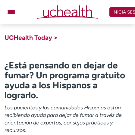
Omitir
y
INICIA SE
ver
contenido
Médicos
Especialidades
UCHealth Today >
Ubicaciones
Programar cita
Atención de urgencia
virtual
¿Está pensando en dejar de
fumar? Un programa gratuito
Facturación y precios
Remisiones
ayuda a los Hispanos a
Dar
Carreras
lograrlo.
Inicie sesión en My Health Connection
Los pacientes y las comunidades Hispanas están
recibiendo ayuda para dejar de fumar a través de
orientación de expertos, consejos prácticos y
Acerca de UCHealth
Clases y eventos
recursos.