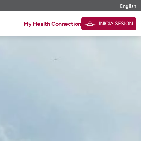
English
INICIA SESIÓN
My Health Connection