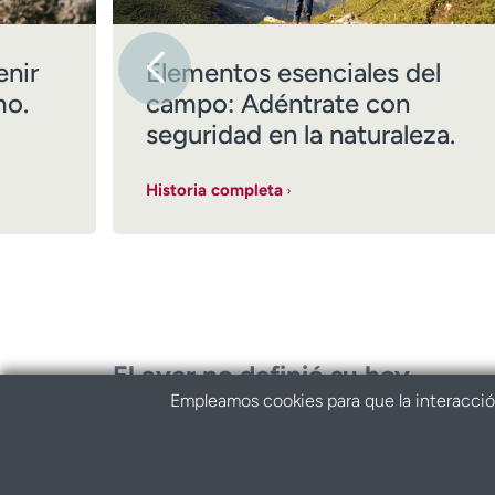
enir
Elementos esenciales del
mo.
campo: Adéntrate con
seguridad en la naturaleza.
Historia completa
El ayer no definió su hoy.
Empleamos cookies para que la interacción 