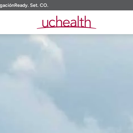
igación
Ready. Set. CO.