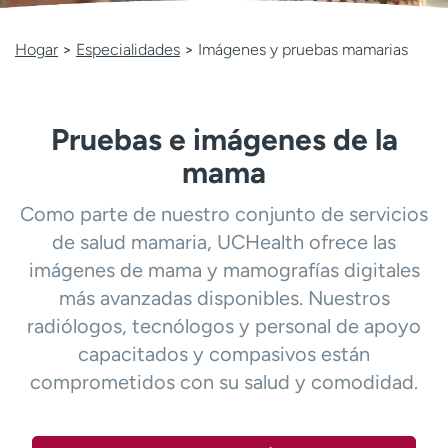
Ready. Set. CO.
Ensayos clínicos
Empleados
Profesionales
Hogar
>
Especialidades
>
Imágenes y pruebas mamarias
Atención a medios de
Asistencia financiera
comunicación
Pruebas e imágenes de la
Contáctenos
Noticias e historias
mama
A
y
Como parte de nuestro conjunto de servicios
ú
de salud mamaria, UCHealth ofrece las
d
a
imágenes de mama y mamografías digitales
m
más avanzadas disponibles. Nuestros
e
radiólogos, tecnólogos y personal de apoyo
a
capacitados y compasivos están
e
n
comprometidos con su salud y comodidad.
c
o
n