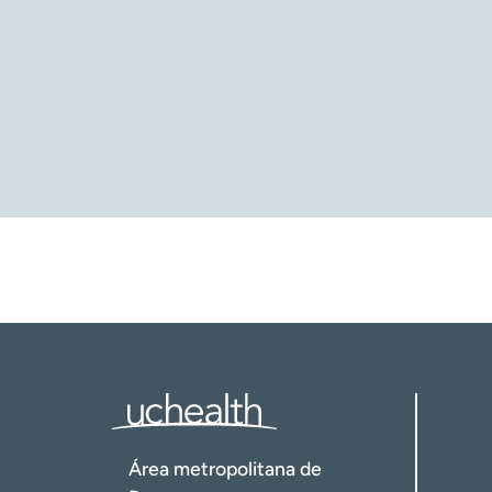
Pubmed: Biblioteca Nacional de Medicina. 
(
https://pubmed.ncbi.nlm.nih.gov/306170
Centro Nacional de Información Biotecnológ
(
https://www.ncbi.nlm.nih.gov/books/NB
Área metropolitana de