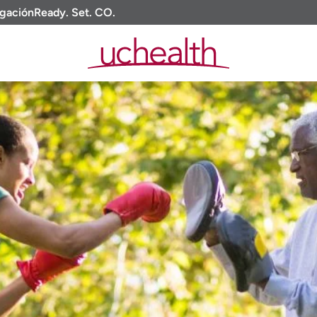
igación
Ready. Set. CO.