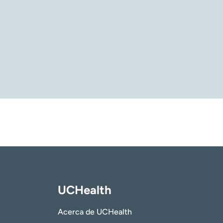
integrado y PONTO
uditivas conductivas óseas osteointegradas
UCHealth
Acerca de UCHealth