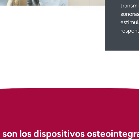
transmi
sonoras
estimul
respons
son los dispositivos osteointeg