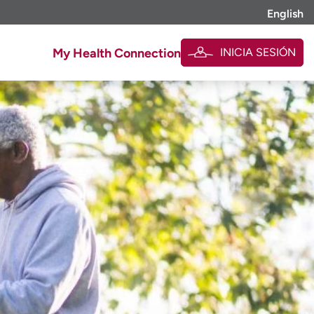
English
INICIA SESIÓN
My Health Connection