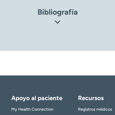
Bibliografía
Dispositivos auditivos osteointegrados: audífono osteo
10/
)
ica (NCBI): Biblioteca Nacional de Medicina. Prótesis a
K564385/
)
Apoyo al paciente
Recursos
My Health Connection
Registros médicos