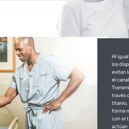
Al igua
los dis
evitan 
el cana
Transmi
través 
titanio,
forma n
con el 
actúan