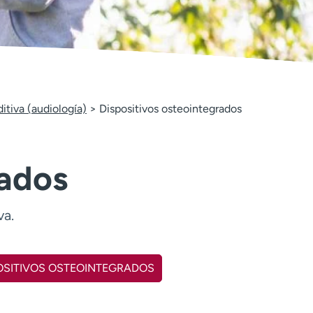
itiva (audiología)
Dispositivos osteointegrados
rados
va.
POSITIVOS OSTEOINTEGRADOS