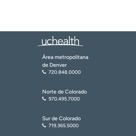
Instituto Nacional de Salud Infantil y Desarrollo Humano
(NICHD, por sus siglas en inglés). Amenorrea
(
https://www.nichd.nih.gov/health/topics/amenorrhea
)
Colegio Americano de Obstetras y Ginecólogos.
Amenorrea: ausencia de menstruaciones
(
https://www.acog.org/womens-
health/faqs/amenorrhea-absence-of-periods
)
Área metropolitana
MedlinePlus: Biblioteca Nacional de Medicina. Ausencia
de Denver
de períodos menstruales secundarios
720.848.0000
(
https://medlineplus.gov/ency/article/001219.htm
)
Norte de Colorado
970.495.7000
Sur de Colorado
719.365.5000