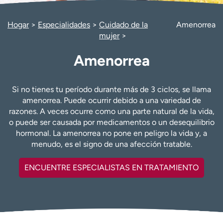
Ready. Set. CO.
Ensayos clínicos
Empleados
Profesionales
Hogar
Especialidades
Cuidado de la
Amenorrea
mujer
Atención a medios de
Asistencia financiera
comunicación
Amenorrea
Contáctenos
Noticias e historias
A
Si no tienes tu período durante más de 3 ciclos, se llama
y
amenorrea. Puede ocurrir debido a una variedad de
ú
razones. A veces ocurre como una parte natural de la vida,
d
o puede ser causada por medicamentos o un desequilibrio
a
hormonal. La amenorrea no pone en peligro la vida y, a
m
menudo, es el signo de una afección tratable.
e
a
ENCUENTRE ESPECIALISTAS EN TRATAMIENTO
e
n
c
o
n