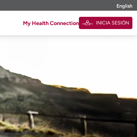
English
INICIA SESIÓN
My Health Connection