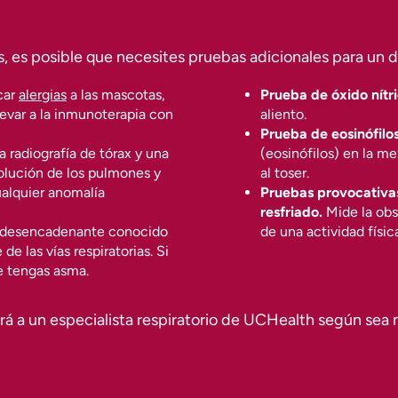
as, es posible que necesites pruebas adicionales para un 
icar
alergias
a las mascotas,
Prueba de óxido nítri
llevar a la inmunoterapia con
aliento.
Prueba de eosinófilo
 radiografía de tórax y una
(eosinófilos) en la m
olución de los pulmones y
al toser.
ualquier anomalía
Pruebas provocativas 
resfriado.
Mide la obst
 desencadenante conocido
de una actividad física
e las vías respiratorias. Si
e tengas asma.
rá a un especialista respiratorio de UCHealth según sea 