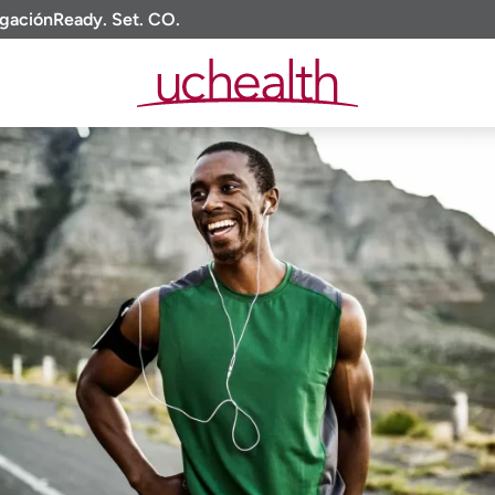
igación
Ready. Set. CO.