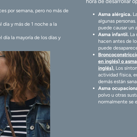
hora de desarrollar 
es por semana, pero no más de
Asma alérgica.
La
algunas personas.
 día y más de 1 noche a la
puede causar un 
Asma infantil.
La 
 día la mayoría de los días y
hacen antes de lo
puede desaparecer
Broncoconstricció
en inglés) o asma 
inglés).
Los síntom
actividad física,
demás están sana
Asma ocupaciona
polvo u otras sus
normalmente se en