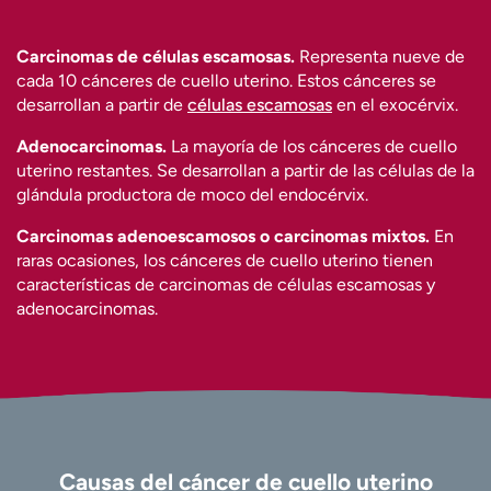
Carcinomas de células escamosas.
Representa nueve de
cada 10 cánceres de cuello uterino. Estos cánceres se
desarrollan a partir de
células escamosas
en el exocérvix.
Adenocarcinomas.
La mayoría de los cánceres de cuello
uterino restantes. Se desarrollan a partir de las células de la
glándula productora de moco del endocérvix.
Carcinomas adenoescamosos o carcinomas mixtos.
En
raras ocasiones, los cánceres de cuello uterino tienen
características de carcinomas de células escamosas y
adenocarcinomas.
Causas del cáncer de cuello uterino