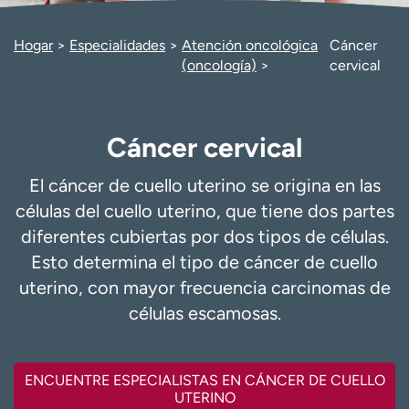
Ready. Set. CO.
Ensayos clínicos
Empleados
Profesionales
Hogar
Especialidades
Atención oncológica
Cáncer
(oncología)
cervical
Atención a medios de
Asistencia financiera
comunicación
Contáctenos
Noticias e historias
Cáncer cervical
A
y
El cáncer de cuello uterino se origina en las
ú
células del cuello uterino, que tiene dos partes
d
diferentes cubiertas por dos tipos de células.
a
Esto determina el tipo de cáncer de cuello
m
e
uterino, con mayor frecuencia carcinomas de
a
células escamosas.
e
n
c
ENCUENTRE ESPECIALISTAS EN CÁNCER DE CUELLO
o
UTERINO
n