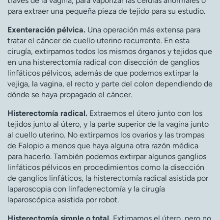
través de la vagina, para vaporizar las células anormales o
para extraer una pequeña pieza de tejido para su estudio.
Exenteración pélvica.
Una operación más extensa para
tratar el cáncer de cuello uterino recurrente. En esta
cirugía, extirpamos todos los mismos órganos y tejidos que
en una histerectomía radical con disección de ganglios
linfáticos pélvicos, además de que podemos extirpar la
vejiga, la vagina, el recto y parte del colon dependiendo de
dónde se haya propagado el cáncer.
Histerectomía radical.
Extraemos el útero junto con los
tejidos junto al útero, y la parte superior de la vagina junto
al cuello uterino. No extirpamos los ovarios y las trompas
de Falopio a menos que haya alguna otra razón médica
para hacerlo. También podemos extirpar algunos ganglios
linfáticos pélvicos en procedimientos como la disección
de ganglios linfáticos, la histerectomía radical asistida por
laparoscopia con linfadenectomía y la cirugía
laparoscópica asistida por robot.
Histerectomía simple o total.
Extirpamos el útero, pero no