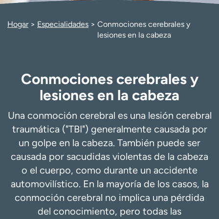
Ready. Set. CO.
Ensayos clínicos
Empleados
Profesionales
Hogar
Especialidades
Conmociones cerebrales y
lesiones en la cabeza
Atención a medios de
Asistencia financiera
comunicación
Contáctenos
Noticias e historias
Conmociones cerebrales y
A
lesiones en la cabeza
y
ú
Una conmoción cerebral es una lesión cerebral
d
traumática ("TBI") generalmente causada por
a
m
un golpe en la cabeza. También puede ser
e
causada por sacudidas violentas de la cabeza
a
o el cuerpo, como durante un accidente
e
automovilístico. En la mayoría de los casos, la
n
c
conmoción cerebral no implica una pérdida
o
del conocimiento, pero todas las
n