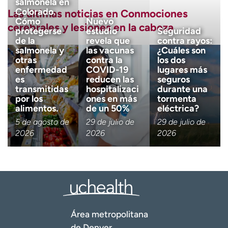
salmonela en
tml
)
Colorado.
Las últimas noticias en Conmociones
Cómo
Nuevo
Pubmed: Biblioteca Nacional de Medicina. Manejo de la
cerebrales y lesiones en la cabeza
protegerse
estudio
Seguridad
conmoción cerebral y la lesión cerebral traumática leve:
de la
revela que
contra rayos:
una síntesis de las pautas de práctica
salmonela y
las vacunas
¿Cuáles son
(
https://pubmed.ncbi.nlm.nih.gov/31654620/
)
otras
contra la
los dos
enfermedad
COVID-19
lugares más
es
reducen las
seguros
transmitidas
hospitalizaci
durante una
por los
ones en más
tormenta
alimentos.
de un 50%
eléctrica?
5 de agosto de
29 de julio de
29 de julio de
2026
2026
2026
Área metropolitana
de Denver