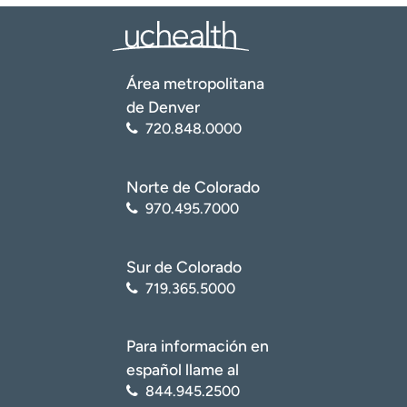
(papilar y folicular) (
https://www.thyroid.org/thyroid-
cancer/
)
MedlinePlus: Biblioteca Nacional de Medicina. Cáncer de
tiroides (
https://medlineplus.gov/thyroidcancer.html
)
Área metropolitana
de Denver
Centro Nacional de Información Biotecnológica (NCBI):
720.848.0000
Biblioteca Nacional de Medicina. Cáncer de tiroides
(
https://www.ncbi.nlm.nih.gov/books/NBK459299/
)
Norte de Colorado
970.495.7000
Sur de Colorado
719.365.5000
Para información en
español llame al
844.945.2500