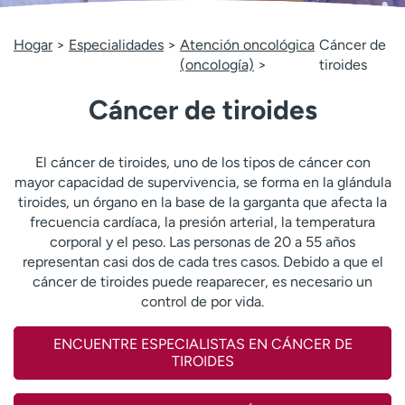
Ready. Set. CO.
Ensayos clínicos
Empleados
Profesionales
Hogar
Especialidades
Atención oncológica
Cáncer de
(oncología)
tiroides
Atención a medios de
Asistencia financiera
comunicación
Cáncer de tiroides
Contáctenos
Noticias e historias
A
El cáncer de tiroides, uno de los tipos de cáncer con
y
mayor capacidad de supervivencia, se forma en la glándula
ú
tiroides, un órgano en la base de la garganta que afecta la
d
frecuencia cardíaca, la presión arterial, la temperatura
a
corporal y el peso. Las personas de 20 a 55 años
m
representan casi dos de cada tres casos. Debido a que el
e
cáncer de tiroides puede reaparecer, es necesario un
a
control de por vida.
e
n
ENCUENTRE ESPECIALISTAS EN CÁNCER DE
c
TIROIDES
o
n