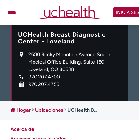
Omitir
y
INICIA SE
ver
contenido
UCHealth Breast Diagnostic
Médicos
Especialidades
Center - Loveland
Ubicaciones
Programar cita
2500 Rocky Mountain Avenue South
Atención de urgencia
Medical Office Building, Suite 150
virtual
Loveland, CO 80538
970.207.4700
Facturación y precios
Remisiones
970.207.4755
Dar
Carreras
Inicie sesión en My Health Connection
Hogar
Ubicaciones
UCHealth Breast Diagnostic Center - Loveland
Acerca de
Acerca de UCHealth
Clases y eventos
Servicios especializados