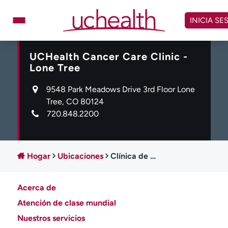
Omitir
y
INICIA SE
ver
contenido
UCHealth Cancer Care Clinic -
Médicos
Especialidades
Lone Tree
Ubicaciones
Programar cita
9548 Park Meadows Drive 3rd Floor Lone
Atención de urgencia
Tree, CO 80124
virtual
720.848.2200
Facturación y precios
Remisiones
Dar
Carreras
Hogar
Ubicaciones
Clínica de Atención Oncológica UCHealth - Lone Tree
Inicie sesión en My Health Connection
Acerca de
Atención de clase mundial
Acerca de UCHealth
Clases y eventos
Nuestros servicios