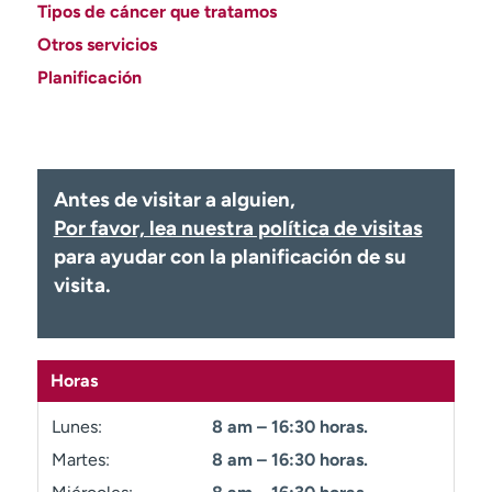
Ready. Set. CO.
Ensayos clínicos
Tipos de cáncer que tratamos
Otros servicios
Empleados
Profesionales
Planificación
Atención a medios de
Asistencia financiera
comunicación
Contáctenos
Noticias e historias
A
Antes de visitar a alguien,
y
Por favor, lea nuestra política de visitas
ú
para ayudar con la planificación de su
d
visita.
a
m
e
a
Horas
e
n
Lunes:
8 am – 16:30 horas.
c
Martes:
8 am – 16:30 horas.
o
n