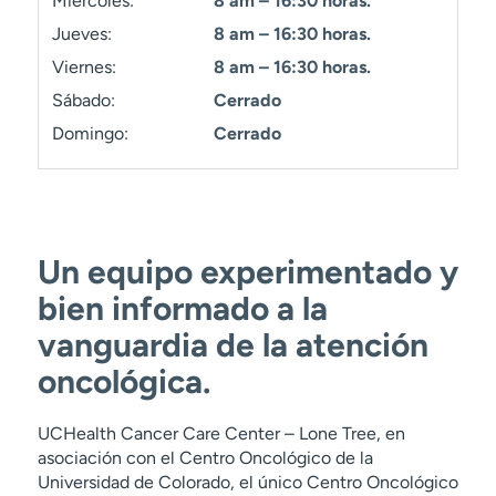
Miércoles:
8 am – 16:30 horas.
t
Jueves:
8 am – 16:30 horas.
r
a
Viernes:
8 am – 16:30 horas.
r
Sábado:
Cerrado
Domingo:
Cerrado
Un equipo experimentado y
bien informado a la
vanguardia de la atención
oncológica.
UCHealth Cancer Care Center – Lone Tree, en
asociación con el Centro Oncológico de la
Universidad de Colorado, el único Centro Oncológico