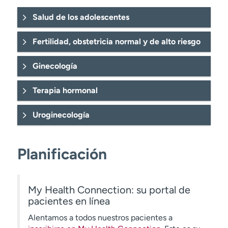
Salud de los adolescentes
Fertilidad, obstetricia normal y de alto riesgo
Pruebas de infecciones de transmisión sexual
Ginecología
del embarazo ectópico
(tubárico)
Terapia hormonal
Diabetes gestacional.
de la infertilidad
Uroginecología
Mastitis.
quistes
prolapso de órganos
ováricos
pélvicos
Planificación
Preeclampsia (síndrome de HELLP).
prenatal
My Health Connection: su portal de
pacientes en línea
Alentamos a todos nuestros pacientes a