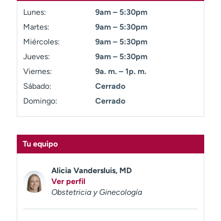
t
Lunes:
9am – 5:30pm
r
Martes:
9am – 5:30pm
a
r
Miércoles:
9am – 5:30pm
Jueves:
9am – 5:30pm
Viernes:
9a. m. – 1p. m.
Sábado:
Cerrado
Domingo:
Cerrado
Tu equipo
Alicia Vandersluis, MD
Ver perfil
Obstetricia y Ginecología