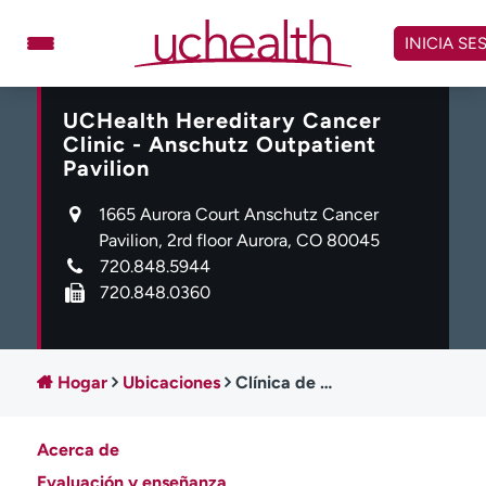
Omitir
y
INICIA SE
ver
contenido
UCHealth Hereditary Cancer
Médicos
Especialidades
Clinic - Anschutz Outpatient
Ubicaciones
Programar cita
Pavilion
Atención de urgencia
1665 Aurora Court Anschutz Cancer
virtual
Pavilion, 2rd floor Aurora, CO 80045
720.848.5944
Facturación y precios
Remisiones
720.848.0360
Dar
Carreras
Inicie sesión en My Health Connection
Hogar
Ubicaciones
Clínica de Cáncer Hereditario UCHealth - Pabellón Ambulatorio Anschutz
Acerca de
Acerca de UCHealth
Clases y eventos
Evaluación y enseñanza