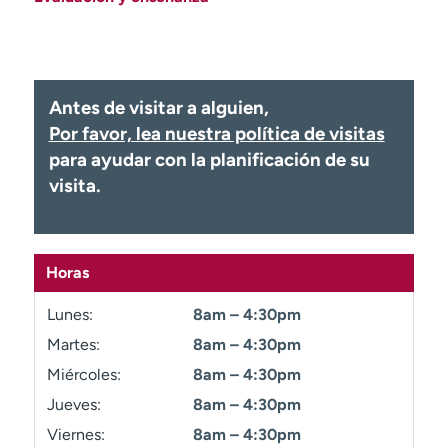
Ready. Set. CO.
Ensayos clínicos
Empleados
Profesionales
Atención a medios de
Asistencia financiera
comunicación
Antes de visitar a alguien,
Por favor, lea nuestra política de visitas
Contáctenos
Noticias e historias
para ayudar con la planificación de su
A
visita.
y
ú
d
a
Horas
m
e
Lunes:
8am – 4:30pm
a
Martes:
8am – 4:30pm
e
Miércoles:
8am – 4:30pm
n
c
Jueves:
8am – 4:30pm
o
Viernes:
8am – 4:30pm
n