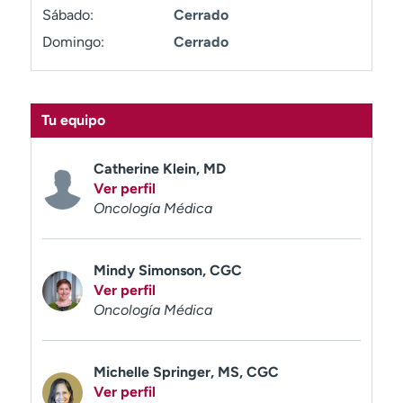
t
Sábado:
Cerrado
r
Domingo:
Cerrado
a
r
Tu equipo
Catherine Klein, MD
Ver perfil
Oncología Médica
Mindy Simonson, CGC
Ver perfil
Oncología Médica
Michelle Springer, MS, CGC
Ver perfil