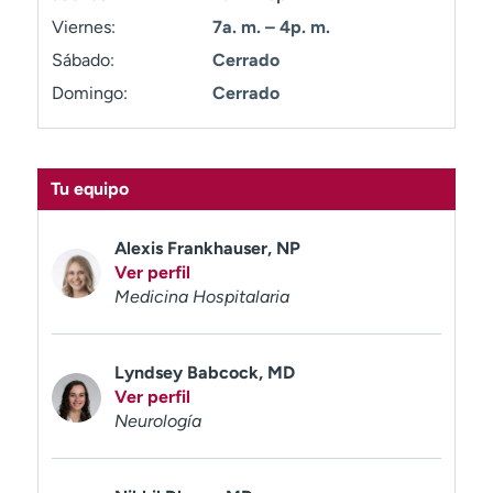
t
Viernes:
7a. m. – 4p. m.
r
Sábado:
Cerrado
a
r
Domingo:
Cerrado
Tu equipo
Alexis Frankhauser, NP
Ver perfil
Medicina Hospitalaria
Lyndsey Babcock, MD
Ver perfil
Neurología