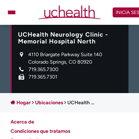
Omitir
y
INICIA SE
ver
contenido
UCHealth Neurology Clinic -
Médicos
Especialidades
Memorial Hospital North
Ubicaciones
Programar cita
4110 Briargate Parkway Suite 140
Atención de urgencia
Colorado Springs, CO 80920
virtual
719.365.7300
719.365.7301
Facturación y precios
Remisiones
Dar
Carreras
Hogar
Ubicaciones
UCHealth Neurology Clinic - Memorial Hospital North
Inicie sesión en My Health Connection
Acerca de
Acerca de UCHealth
Clases y eventos
Condiciones que tratamos