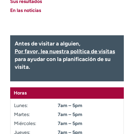
Sus resultados
Ready. Set. CO.
Ensayos clínicos
En las noticias
Empleados
Profesionales
Atención a medios de
Asistencia financiera
comunicación
Contáctenos
Noticias e historias
Antes de visitar a alguien,
Por favor, lea nuestra política de visitas
A
para ayudar con la planificación de su
y
visita.
ú
d
a
m
e
Horas
a
Lunes:
7am – 5pm
e
n
Martes:
7am – 5pm
c
Miércoles:
7am – 5pm
o
n
Jueves:
7am – 5pm