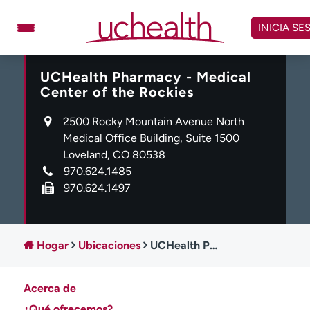
Omitir
y
INICIA SE
ver
contenido
UCHealth Pharmacy - Medical
Médicos
Especialidades
Center of the Rockies
Ubicaciones
Programar cita
2500 Rocky Mountain Avenue North
Atención de urgencia
Medical Office Building, Suite 1500
virtual
Loveland, CO 80538
970.624.1485
Facturación y precios
Remisiones
970.624.1497
Dar
Carreras
Inicie sesión en My Health Connection
Hogar
Ubicaciones
UCHealth Pharmacy - Medical Center of the Rockies
Acerca de
Acerca de UCHealth
Clases y eventos
¿Qué ofrecemos?