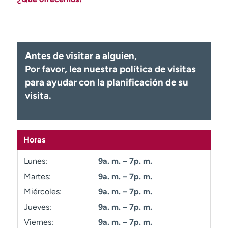
Ready. Set. CO.
Ensayos clínicos
Empleados
Profesionales
Atención a medios de
Asistencia financiera
comunicación
Antes de visitar a alguien,
Contáctenos
Noticias e historias
Por favor, lea nuestra política de visitas
para ayudar con la planificación de su
A
visita.
y
ú
d
a
Horas
m
e
Lunes:
9a. m. – 7p. m.
a
Martes:
9a. m. – 7p. m.
e
n
Miércoles:
9a. m. – 7p. m.
c
Jueves:
9a. m. – 7p. m.
o
Viernes:
9a. m. – 7p. m.
n