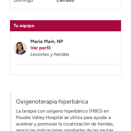
Domingo:
Cerrado
t
r
a
r
Tu equipo
Maria Main, NP
Ver perfil
Lesiones y heridas
Oxigenoterapia hiperbárica
La terapia con oxígeno hiperbárico (HBO) en
Poudre Valley Hospital se utiliza para ayudar a
acelerar y promover la cicatrización de heridas,
según las indicaciones aprobadas de las pautas