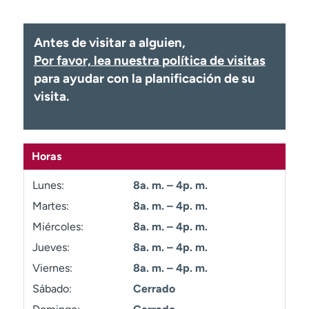
Ready. Set. CO.
Ensayos clínicos
Empleados
Profesionales
Antes de visitar a alguien,
Atención a medios de
Asistencia financiera
Por favor, lea nuestra política de visitas
comunicación
para ayudar con la planificación de su
Contáctenos
Noticias e historias
visita.
A
y
ú
Horas
d
a
Lunes:
8a. m. – 4p. m.
m
Martes:
8a. m. – 4p. m.
e
Miércoles:
8a. m. – 4p. m.
a
e
Jueves:
8a. m. – 4p. m.
n
Viernes:
8a. m. – 4p. m.
c
Sábado:
Cerrado
o
n