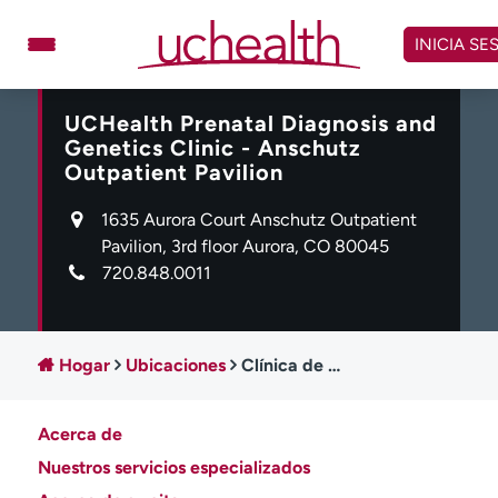
Omitir
y
INICIA SE
ver
contenido
UCHealth Prenatal Diagnosis and
Médicos
Especialidades
Genetics Clinic - Anschutz
Ubicaciones
Programar cita
Outpatient Pavilion
Atención de urgencia
1635 Aurora Court Anschutz Outpatient
virtual
Pavilion, 3rd floor Aurora, CO 80045
720.848.0011
Facturación y precios
Remisiones
Dar
Carreras
Hogar
Ubicaciones
Clínica de Diagnóstico Prenatal y Genética de UCHealth - Pabellón de Consultas Externas Anschutz
Inicie sesión en My Health Connection
Acerca de
Acerca de UCHealth
Clases y eventos
Nuestros servicios especializados