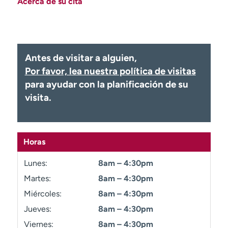
Acerca de su cita
Ready. Set. CO.
Ensayos clínicos
Empleados
Profesionales
Atención a medios de
Asistencia financiera
comunicación
Antes de visitar a alguien,
Contáctenos
Noticias e historias
Por favor, lea nuestra política de visitas
para ayudar con la planificación de su
A
visita.
y
ú
d
a
Horas
m
e
Lunes:
8am – 4:30pm
a
Martes:
8am – 4:30pm
e
n
Miércoles:
8am – 4:30pm
c
Jueves:
8am – 4:30pm
o
Viernes:
8am – 4:30pm
n