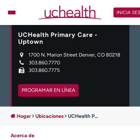
Omitir
y
INICIA SE
ver
contenido
UCHealth Primary Care -
Médicos
Especialidades
Uptown
Ubicaciones
Programar cita
1700 N. Marion Street Denver, CO 80218
Atención de urgencia
303.860.7770
virtual
303.860.7775
Facturación y precios
Remisiones
PROGRAMAR EN LÍNEA
Dar
Carreras
Inicie sesión en My Health Connection
Hogar
Ubicaciones
UCHealth Primary Care - Uptown
Acerca de UCHealth
Clases y eventos
Acerca de