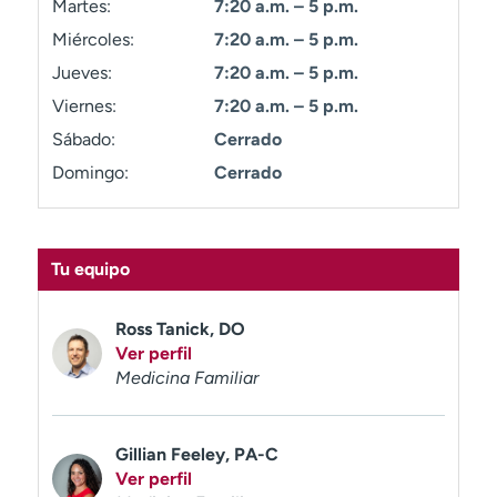
Martes:
7:20 a.m. – 5 p.m.
t
Miércoles:
7:20 a.m. – 5 p.m.
r
a
Jueves:
7:20 a.m. – 5 p.m.
r
Viernes:
7:20 a.m. – 5 p.m.
Sábado:
Cerrado
Domingo:
Cerrado
Tu equipo
Ross Tanick, DO
Ver perfil
Medicina Familiar
Gillian Feeley, PA-C
Ver perfil