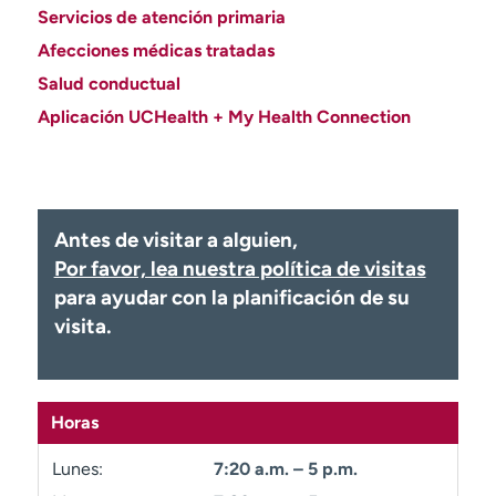
Ready. Set. CO.
Ensayos clínicos
Servicios de atención primaria
Empleados
Profesionales
Afecciones médicas tratadas
Salud conductual
Atención a medios de
Asistencia financiera
comunicación
Aplicación UCHealth + My Health Connection
Contáctenos
Noticias e historias
A
y
Antes de visitar a alguien,
ú
Por favor, lea nuestra política de visitas
d
para ayudar con la planificación de su
a
m
visita.
e
a
e
n
Horas
c
o
Lunes:
7:20 a.m. – 5 p.m.
n