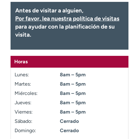
Ready. Set. CO.
Ensayos clínicos
Antes de visitar a alguien,
Empleados
Profesionales
Por favor, lea nuestra política de visitas
Atención a medios de
Asistencia financiera
para ayudar con la planificación de su
comunicación
visita.
Contáctenos
Noticias e historias
A
Horas
y
ú
Lunes:
8am – 5pm
d
a
Martes:
8am – 5pm
m
Miércoles:
8am – 5pm
e
Jueves:
8am – 5pm
a
e
Viernes:
8am – 5pm
n
Sábado:
Cerrado
c
o
Domingo:
Cerrado
n