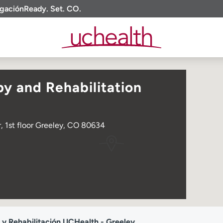
igación
Ready. Set. CO.
y and Rehabilitation
, 1st floor Greeley, CO 80634
a y Rehabilitación UCHealth - Greeley