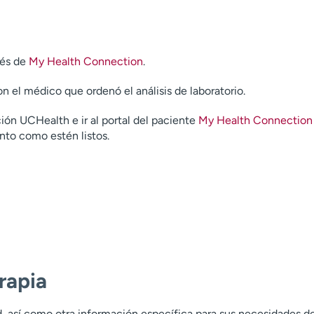
vés de
My Health Connection
.
n el médico que ordenó el análisis de laboratorio.
ón UCHealth e ir al portal del paciente
My Health Connection
nto como estén listos.
rapia
, así como otra información específica para sus necesidades d