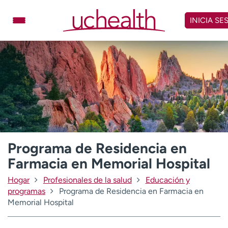
Omitir
y
INICIA SE
ver
contenido
Médicos
Especialidades
Ubicaciones
Programar cita
Atención de urgencia
virtual
Facturación y precios
Remisiones
Programa de Residencia en
Dar
Carreras
Farmacia en Memorial Hospital
Inicie sesión en My Health Connection
Hogar
Profesionales de la salud
Educación y
programas
Programa de Residencia en Farmacia en
Memorial Hospital
Acerca de UCHealth
Clases y eventos