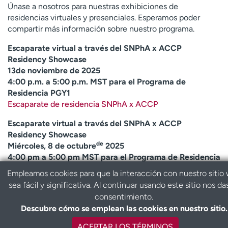
Ready. Set. CO.
Ensayos clínicos
Únase a nosotros para nuestras exhibiciones de
residencias virtuales y presenciales. Esperamos poder
Empleados
Profesionales
compartir más información sobre nuestro programa.
Atención a medios de
Asistencia financiera
Escaparate virtual a través del SNPhA x ACCP
comunicación
Residency Showcase
Contáctenos
Noticias e historias
13de noviembre de 2025
4:00 p.m. a 5:00 p.m. MST para el Programa de
A
Residencia PGY1
y
Escaparate de residencia SNPhA x ACCP
ú
Escaparate virtual a través del SNPhA x ACCP
d
Residency Showcase
a
de
Miércoles, 8 de octubre
2025
m
4:00 pm a 5:00 pm MST para el Programa de Residencia
e
en Cuidados Críticos PGY2 a través de Microsoft Teams
a
Empleamos cookies para que la interacción con nuestro sitio
ACCP PGY2 y Residency Fellowship Showcase-Registrar
e
sea fácil y significativa. Al continuar usando este sitio nos da
aquí
n
consentimiento.
Exhibición de residencia virtual de ACCP (PGY2)-Inicie
c
Descubre cómo se emplean las cookies en nuestro sitio.
sesión aquí
o
n
ACEPTAR LOS TÉRMINOS