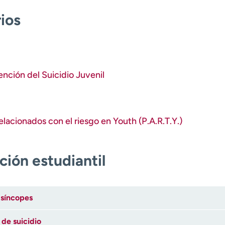
ios
nción del Suicidio Juvenil
elacionados con el riesgo en Y
outh (P.A.R.T.Y.)
ión estudiantil
 síncopes
 de suicidio