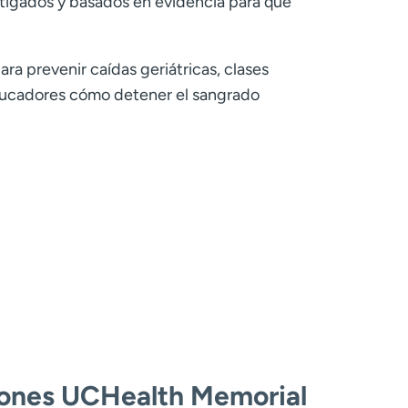
tigados y basados en evidencia para que
ara prevenir caídas geriátricas, clases
educadores cómo detener el sangrado
esiones UCHealth Memorial