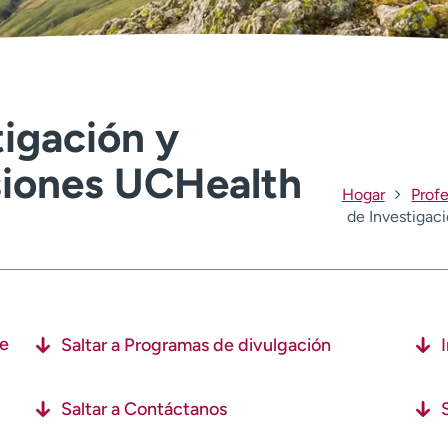
tigación y
siones UCHealth
Hogar
Profe
de Investigac
de
Saltar a Programas de divulgación
Saltar a Contáctanos