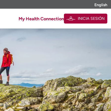
English
INICIA SESIÓN
My Health Connection