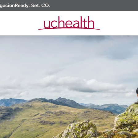
igación
Ready. Set. CO.