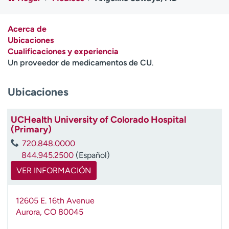
Ready. Set. CO.
Ensayos clínicos
Empleados
Profesionales
Acerca de
Atención a medios de
Asistencia financiera
Ubicaciones
comunicación
Cualificaciones y experiencia
Un proveedor de medicamentos de CU
.
Contáctenos
Noticias e historias
Ubicaciones
A
y
ú
UCHealth University of Colorado Hospital
d
(Primary)
a
720.848.0000
m
844.945.2500
(Español)
e
a
VER INFORMACIÓN
e
n
12605 E. 16th Avenue
c
Aurora
,
CO
80045
o
n