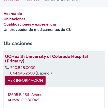
Ready. Set. CO.
Ensayos clínicos
Empleados
Profesionales
Acerca de
Atención a medios de
Asistencia financiera
Ubicaciones
comunicación
Cualificaciones y experiencia
Un proveedor de medicamentos de CU
.
Contáctenos
Noticias e historias
Ubicaciones
A
y
ú
UCHealth University of Colorado Hospital
d
(Primary)
a
720.848.0000
m
844.945.2500
(Español)
e
a
VER INFORMACIÓN
e
n
12605 E. 16th Avenue
c
Aurora
,
CO
80045
o
n