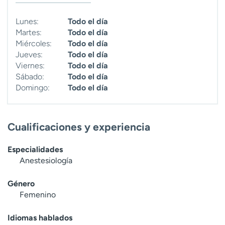
t
r
Lunes:
Todo el día
a
Martes:
Todo el día
r
Miércoles:
Todo el día
Jueves:
Todo el día
Viernes:
Todo el día
Sábado:
Todo el día
Domingo:
Todo el día
Cualificaciones y experiencia
Especialidades
Anestesiología
Género
Femenino
Idiomas hablados