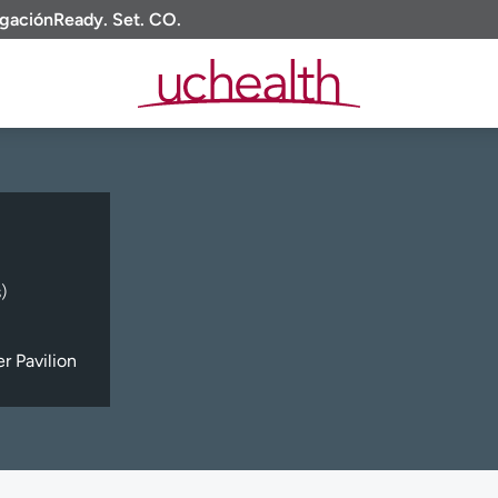
igación
Ready. Set. CO.
)
 Pavilion