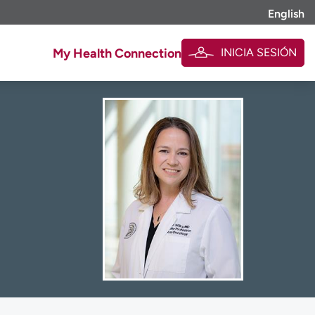
English
INICIA SESIÓN
My Health Connection