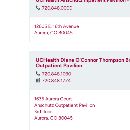
UCHealth Anschutz Inpatient Pavilion - 
720.848.0000
12605 E. 16th Avenue
Aurora
,
CO
80045
UCHealth Diane O'Connor Thompson Br
Outpatient Pavilion
720.848.1030
720.848.1774
1635 Aurora Court
Anschutz Outpatient Pavilion
3rd floor
Aurora
,
CO
80045