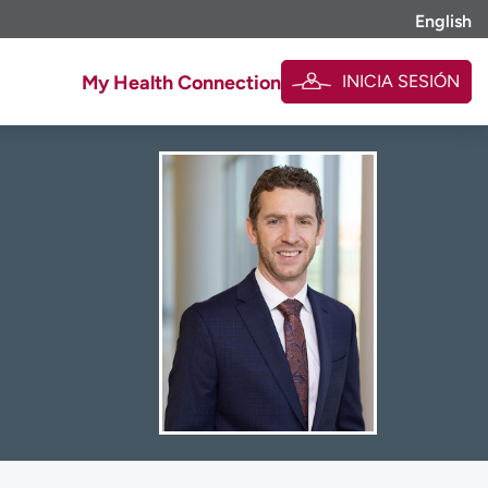
English
INICIA SESIÓN
My Health Connection