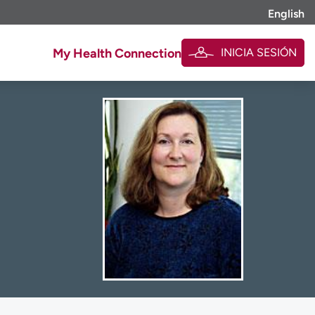
English
INICIA SESIÓN
My Health Connection