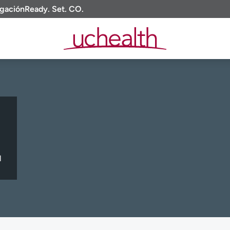
igación
Ready. Set. CO.
l