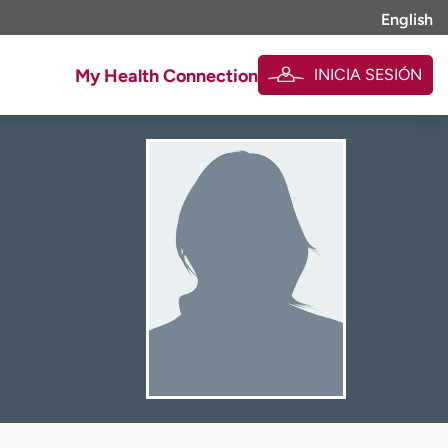
English
INICIA SESIÓN
My Health Connection