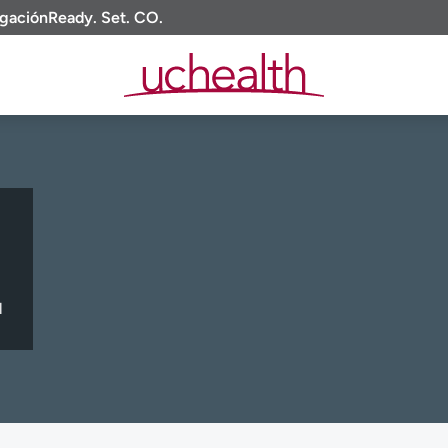
igación
Ready. Set. CO.
l