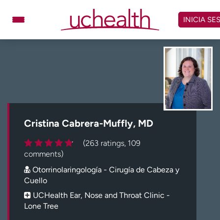
Omitir
y
INICIA SE
ver
contenido
Médicos
Especialidades
Ubicaciones
Programar cita
Atención de urgencia
virtual
Cristina Cabrera-Muffly, MD
Facturación y precios
Remisiones
(263 ratings, 109
Dar
Carreras
comments)
Otorrinolaringología - Cirugía de Cabeza y
Inicie sesión en My Health Connection
Cuello
UCHealth Ear, Nose and Throat Clinic -
Lone Tree
Acerca de UCHealth
Clases y eventos