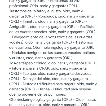
nariz y garganta (ORL) - Problemas de voz
profesional, Oído, nariz y garganta (ORL) -
Trastornos del olfato y el gusto, oído, nariz y
garganta (ORL) - Ronquidos, oído, nariz y garganta
(ORL) - Tinnitus, oído, nariz y garganta (ORL) -
Amigdalitis, oído, nariz y garganta (ORL) - Parálisis
de las cuerdas vocales, oído, nariz y garganta (ORL)
- Envejecimiento de la voz (atrofia de las cuerdas
vocales), oído, nariz y garganta (ORL) - Trastornos
del equilibrio, Otorrinolaringología y garganta (ORL)
- Nódulos benignos de las cuerdas vocales, pólipos
y quistes, oído, nariz y garganta (ORL) -
Tos/carraspeo crónico, oído, nariz y garganta (ORL)
- Intolerancia a la CPAP, oído, nariz y garganta
(ORL) - Tabique, oído, nariz y garganta desviados
(ORL) - Drenaje del oído, oído, nariz y garganta
(ORL) - Disfagia (dificultad para tragar), oído, nariz y
garganta (ORL) - Disnea - Dificultad para respirar
que no proviene de los pulmones,
Otorrinolaringología y garganta (ORL) - Oído, masas
de nariz y garganta, oído, nariz y garganta (ORL) -