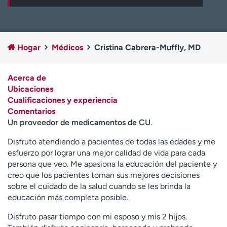
Ready. Set. CO.
Ensayos clínicos
Empleados
Profesionales
Atención a medios de
Asistencia financiera
Hogar
Médicos
Cristina Cabrera-Muffly, MD
comunicación
Contáctenos
Noticias e historias
Acerca de
Ubicaciones
A
Cualificaciones y experiencia
y
Comentarios
ú
Un proveedor de medicamentos de CU
.
d
a
Disfruto atendiendo a pacientes de todas las edades y me
m
esfuerzo por lograr una mejor calidad de vida para cada
e
persona que veo. Me apasiona la educación del paciente y
a
creo que los pacientes toman sus mejores decisiones
e
sobre el cuidado de la salud cuando se les brinda la
n
educación más completa posible.
c
o
Disfruto pasar tiempo con mi esposo y mis 2 hijos.
n