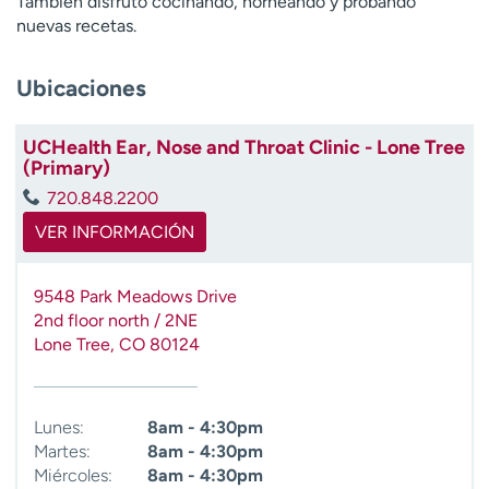
También disfruto cocinando, horneando y probando
t
nuevas recetas.
r
a
Ubicaciones
r
UCHealth Ear, Nose and Throat Clinic - Lone Tree
(Primary)
720.848.2200
VER INFORMACIÓN
9548 Park Meadows Drive
2nd floor north / 2NE
Lone Tree
,
CO
80124
Lunes:
8am - 4:30pm
Martes:
8am - 4:30pm
Miércoles:
8am - 4:30pm