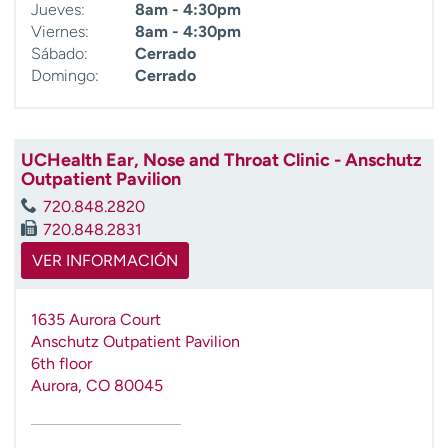
Jueves:
8am - 4:30pm
Viernes:
8am - 4:30pm
Sábado:
Cerrado
Domingo:
Cerrado
UCHealth Ear, Nose and Throat Clinic - Anschutz
Outpatient Pavilion
720.848.2820
720.848.2831
VER INFORMACIÓN
1635 Aurora Court
Anschutz Outpatient Pavilion
6th floor
Aurora
,
CO
80045