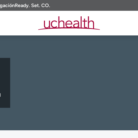
igación
Ready. Set. CO.
l