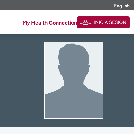
English
INICIA SESIÓN
My Health Connection