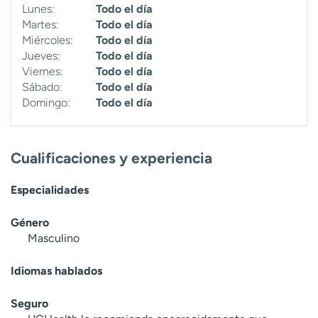
Lunes:
Todo el día
t
Martes:
Todo el día
r
Miércoles:
Todo el día
a
Jueves:
Todo el día
r
Viernes:
Todo el día
Sábado:
Todo el día
Domingo:
Todo el día
Cualificaciones y experiencia
Especialidades
Género
Masculino
Idiomas hablados
Seguro