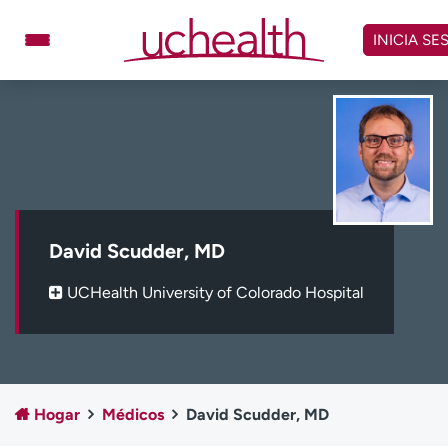
Omitir
y
INICIA SE
ver
contenido
Médicos
Especialidades
Ubicaciones
Programar cita
Atención de urgencia
virtual
David Scudder, MD
Facturación y precios
Remisiones
UCHealth University of Colorado Hospital
Dar
Carreras
Inicie sesión en My Health Connection
Hogar
Médicos
David Scudder, MD
Acerca de UCHealth
Clases y eventos