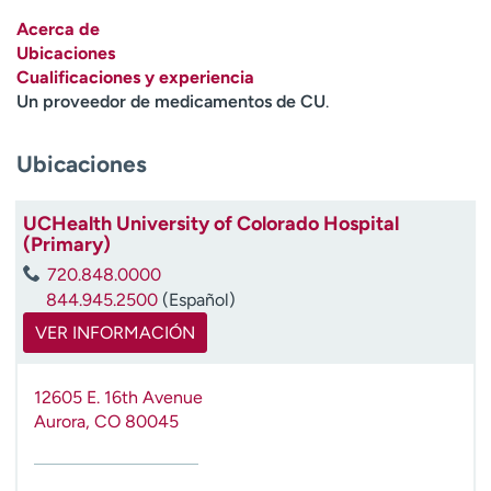
Ready. Set. CO.
Ensayos clínicos
Acerca de
Empleados
Profesionales
Ubicaciones
Cualificaciones y experiencia
Atención a medios de
Asistencia financiera
Un proveedor de medicamentos de CU
.
comunicación
Contáctenos
Noticias e historias
Ubicaciones
A
y
UCHealth University of Colorado Hospital
(Primary)
ú
d
720.848.0000
a
844.945.2500
(Español)
m
VER INFORMACIÓN
e
a
e
12605 E. 16th Avenue
n
Aurora
,
CO
80045
c
o
n