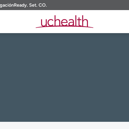
igación
Ready. Set. CO.