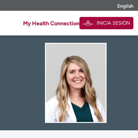
English
INICIA SESIÓN
My Health Connection