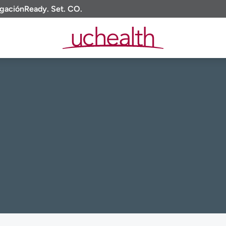
igación
Ready. Set. CO.