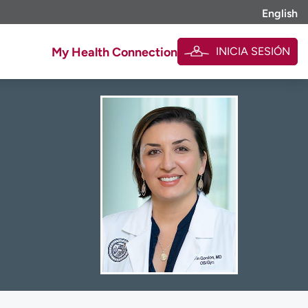
English
INICIA SESIÓN
My Health Connection