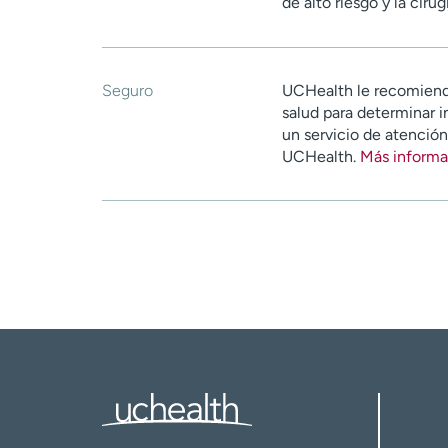
de alto riesgo y la cir
Seguro
UCHealth le recomiend
salud para determinar i
un servicio de atenció
UCHealth.
Más informa