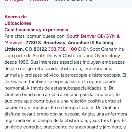
Ready. Set. CO.
Ensayos clínicos
Empleados
Profesionales
Acerca de
Atención a medios de
Asistencia financiera
Ubicaciones
comunicación
Cualificaciones y experiencia
Para citas, comuníquese con:
South Denver OB/GYN &
Contáctenos
Noticias e historias
Midwives
7780 S. Broadway, Arapahoe III Building
Littleton, CO 80122
303.738.1100
El Dr. Scot Graham ha
A
sido parte de South Denver Obstetrics and Gynecology
y
desde 1996. Sus intereses especiales incluyen embarazos
ú
de alto riesgo, ultrasonido obstétrico, incontinencia
d
urinaria y prolapso pélvico, laparoscopia e histeroscopia. El
a
Dr. Graham también se especializa en la optimización
m
hormonal. A través de estas subespecialidades, el Dr.
e
Graham brinda una amplia atención para las mujeres, lo
a
que cree que contribuye a una relación positiva entre el
e
paciente y el médico. En su tiempo libre, el Dr. Graham
n
disfruta pasar tiempo con su esposa, Angie, una enfermera
c
registrada en el campo de la obstetricia, y sus tres hijos. Es
o
un ávido corredor, practicante de snowboard y jardinero, y
n