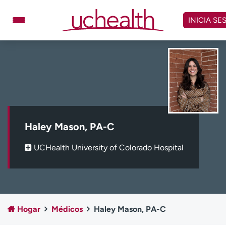
Omitir
y
INICIA SE
ver
contenido
Médicos
Especialidades
Ubicaciones
Programar cita
Atención de urgencia
virtual
Haley Mason, PA-C
Facturación y precios
Remisiones
UCHealth University of Colorado Hospital
Dar
Carreras
Inicie sesión en My Health Connection
Hogar
Médicos
Haley Mason, PA-C
Acerca de UCHealth
Clases y eventos