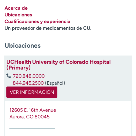
Ready. Set. CO.
Ensayos clínicos
Acerca de
Empleados
Profesionales
Ubicaciones
Cualificaciones y experiencia
Atención a medios de
Asistencia financiera
Un proveedor de medicamentos de CU
.
comunicación
Contáctenos
Noticias e historias
Ubicaciones
A
y
UCHealth University of Colorado Hospital
(Primary)
ú
d
720.848.0000
a
844.945.2500
(Español)
m
VER INFORMACIÓN
e
a
e
12605 E. 16th Avenue
n
Aurora
,
CO
80045
c
o
n