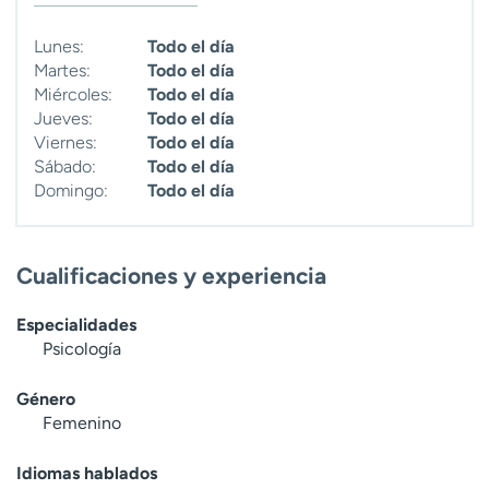
t
r
Lunes:
Todo el día
a
Martes:
Todo el día
r
Miércoles:
Todo el día
Jueves:
Todo el día
Viernes:
Todo el día
Sábado:
Todo el día
Domingo:
Todo el día
Cualificaciones y experiencia
Especialidades
Psicología
Género
Femenino
Idiomas hablados