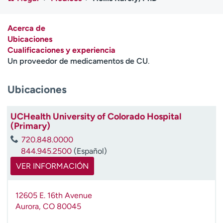
Ready. Set. CO.
Ensayos clínicos
Empleados
Profesionales
Acerca de
Atención a medios de
Asistencia financiera
Ubicaciones
comunicación
Cualificaciones y experiencia
Un proveedor de medicamentos de CU
.
Contáctenos
Noticias e historias
Ubicaciones
A
y
ú
UCHealth University of Colorado Hospital
d
(Primary)
a
720.848.0000
m
844.945.2500
(Español)
e
a
VER INFORMACIÓN
e
n
12605 E. 16th Avenue
c
Aurora
,
CO
80045
o
n