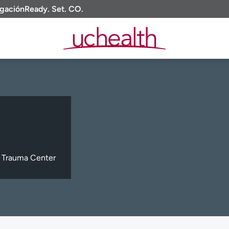
igación
Ready. Set. CO.
s Trauma Center