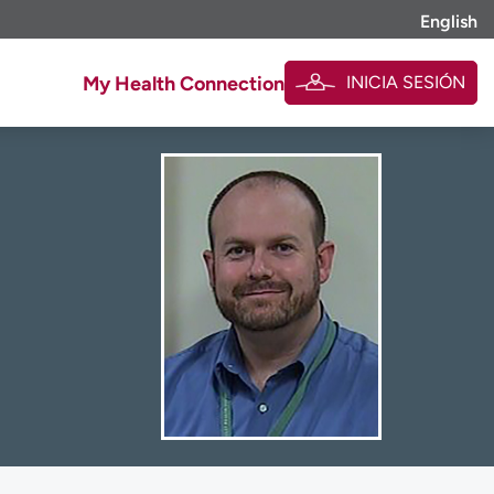
English
INICIA SESIÓN
My Health Connection