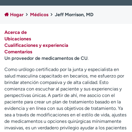
Ready. Set. CO.
Ensayos clínicos
Empleados
Profesionales
Hogar
Médicos
Jeff Morrison, MD
Atención a medios de
Asistencia financiera
comunicación
Acerca de
Ubicaciones
Contáctenos
Noticias e historias
Cualificaciones y experiencia
Comentarios
A
Un proveedor de medicamentos de CU
.
y
ú
Como urólogo certificado por la junta y especialista en
d
salud masculina capacitado en becarios, me esfuerzo por
a
brindar atención compasiva y de alta calidad. Esto
m
comienza con escuchar al paciente y sus experiencias y
e
perspectivas únicas. A partir de ahí, me asocio con el
a
paciente para crear un plan de tratamiento basado en la
e
evidencia y en línea con sus objetivos de tratamiento. Ya
n
sea a través de modificaciones en el estilo de vida, ajustes
c
de medicamentos u opciones quirúrgicas mínimamente
o
invasivas, es un verdadero privilegio ayudar a los pacientes
n