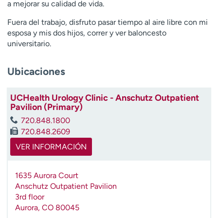
a mejorar su calidad de vida.
t
r
Fuera del trabajo, disfruto pasar tiempo al aire libre con mi
a
esposa y mis dos hijos, correr y ver baloncesto
r
universitario.
Ubicaciones
UCHealth Urology Clinic - Anschutz Outpatient
Pavilion (Primary)
720.848.1800
720.848.2609
VER INFORMACIÓN
1635 Aurora Court
Anschutz Outpatient Pavilion
3rd floor
Aurora
,
CO
80045